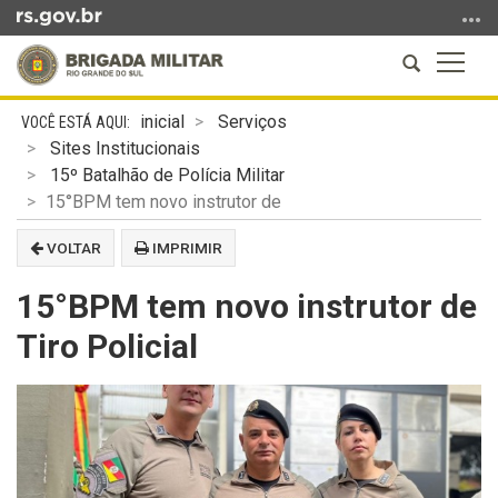
Ir
para
Abrir
Altern
o
a
a
conteúdo
Início
busca
naveg
Ir
inicial
Serviços
do
para
Sites Institucionais
conteúdo
o
15º Batalhão de Polícia Militar
menu
15°BPM tem novo instrutor de
Ir
VOLTAR
IMPRIMIR
para
a
15°BPM tem novo instrutor de
busca
Tiro Policial