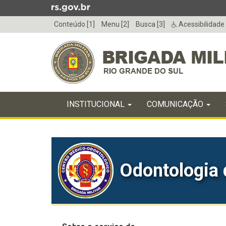
Ir
para
Conteúdo [1]
Menu [2]
Busca [3]
Acessibilidade
o
conteúdo
Ir
para
o
menu
Início
Ir
INICIAL
INSTITUCIONAL
COMUNICAÇÃO
do
para
menu
Início
a
do
busca
conteúdo
Odontologia 