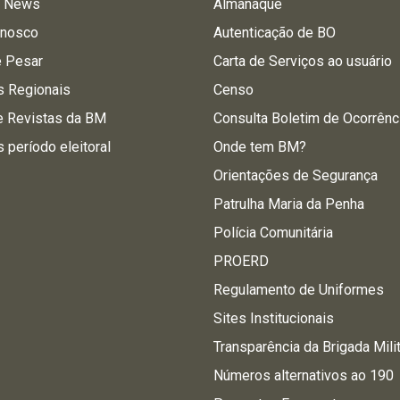
a News
Almanaque
onosco
Autenticação de BO
e Pesar
Carta de Serviços ao usuário
s Regionais
Censo
e Revistas da BM
Consulta Boletim de Ocorrênc
s período eleitoral
Onde tem BM?
Orientações de Segurança
Patrulha Maria da Penha
Polícia Comunitária
PROERD
Regulamento de Uniformes
Sites Institucionais
Transparência da Brigada Mili
Números alternativos ao 190