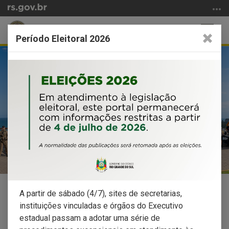
Ir
para
Abrir
Altern
o
Período Eleitoral 2026
a
a
conteúdo
Início
busca
naveg
Ir
do
para
conteúdo
o
menu
Ir
para
a
busca
A partir de sábado (4/7), sites de secretarias,
instituições vinculadas e órgãos do Executivo
estadual passam a adotar uma série de