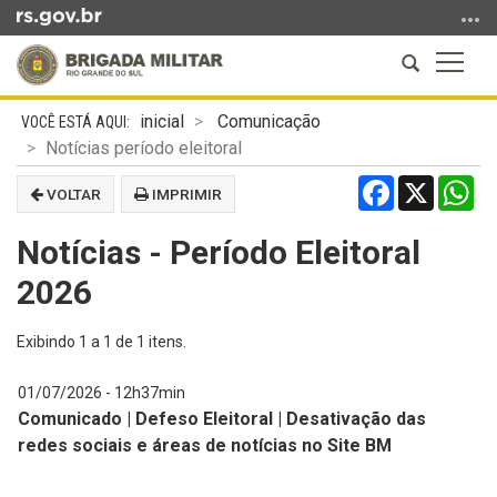
Ir
para
Abrir
Altern
o
a
a
conteúdo
Início
busca
naveg
Ir
inicial
Comunicação
do
para
Notícias período eleitoral
conteúdo
o
Facebook
X
Wh
VOLTAR
IMPRIMIR
menu
Ir
Notícias - Período Eleitoral
para
a
2026
busca
Exibindo
1
a
1
de
1
itens.
01/07/2026 - 12h37min
Comunicado | Defeso Eleitoral | Desativação das
redes sociais e áreas de notícias no Site BM