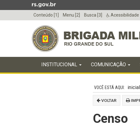
Ir
para
Conteúdo [1]
Menu [2]
Busca [3]
Acessibilidade
o
conteúdo
Ir
para
o
menu
Início
Ir
INICIAL
INSTITUCIONAL
COMUNICAÇÃO
do
para
menu
Início
a
do
busca
inicial
conteúdo
VOLTAR
IMP
Censo