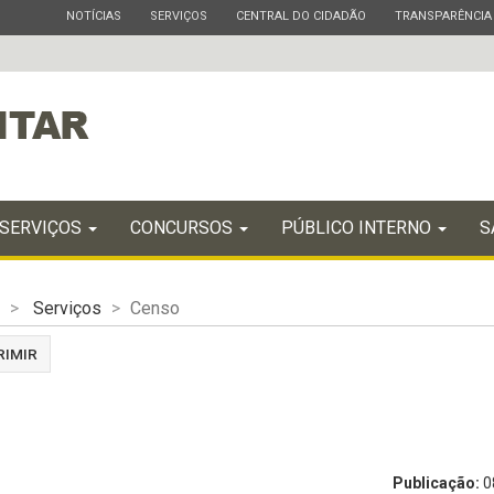
ESTADO
ESTADO
ESTADO
ESTADO
NOTÍCIAS
SERVIÇOS
CENTRAL DO CIDADÃO
TRANSPARÊNCIA
SERVIÇOS
CONCURSOS
PÚBLICO INTERNO
S
Serviços
Censo
RIMIR
Publicação:
0