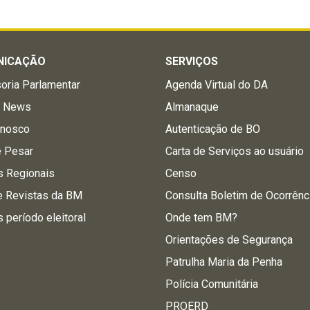
NICAÇÃO
SERVIÇOS
oria Parlamentar
Agenda Virtual do DA
a News
Almanaque
onosco
Autenticação de BO
e Pesar
Carta de Serviços ao usuário
s Regionais
Censo
e Revistas da BM
Consulta Boletim de Ocorrênc
s período eleitoral
Onde tem BM?
Orientações de Segurança
Patrulha Maria da Penha
Polícia Comunitária
PROERD