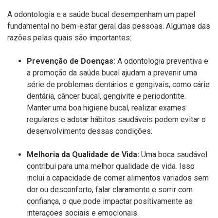
A odontologia e a sa
úde
bucal desempenham um papel
fundamental no bem-estar geral das pessoas. Algumas das
razões pelas quais são importantes:
Preven
ção
de
Doenç
as:
A odontologia preventiva e
a promo
ção
da saúde bucal ajudam a prevenir uma
s
é
rie
de problemas dentários e gengivais, como cá
rie
dent
á
ria,
câncer bucal, gengivite e periodontite.
Manter uma boa higiene bucal, realizar exames
regulares e adotar hábitos saudáveis pode
m
evitar o
desenvolvimento dessas condições.
Melhoria da Qualidade de Vida:
Uma boca saudável
contribui para uma melhor qualidade de vida. Isso
inclui a capacidade de comer alimentos variados sem
dor ou desconforto, falar claramente e sorrir com
confiança, o que pode impactar positivamente as
interações sociais e emocionais.