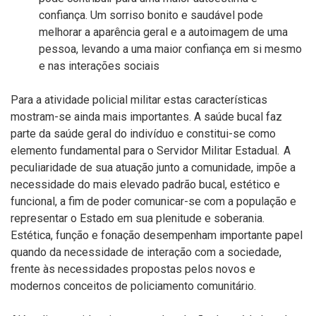
confiança. Um sorriso bonito e saudável pode
melhorar a aparência geral e a autoimagem de uma
pessoa, levando a uma maior confiança em si mesm
o
e nas interações sociais
Para a atividade policial militar estas características
mostram-se ainda mais importantes. A saúde bucal faz
parte da saúde geral do indivíduo e constitui-se como
elemento fundamental para o Servidor Militar Estadual. A
peculiaridade de sua atuação junto a comunidade, impõe a
necessidade do mais elevado
padrã
o bucal,
est
é
tico e
funcional, a fim de poder comunicar-se com a população e
representar o Estado em sua plenitude e soberania.
Est
é
tica
,
fun
çã
o e fona
ção
desempenham importante papel
quando da necessidade de interação com a sociedade,
frente
à
s necessidades propostas pelos novos e
modernos conceitos de policiamento
comunitá
rio.