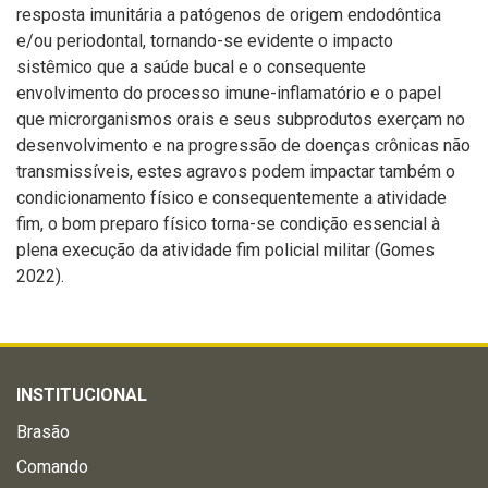
resposta imunitária a
pat
ó
genos
de origem endodôntica
e/ou periodontal, tornando-se evidente o impacto
sistêmico que a saúde bucal e o consequente
envolvimento do processo imune-
inflamat
ó
rio e o papel
que microrganismos orais e seus subprodutos exerçam no
desenvolvimento e na
progressã
o de doen
ças
crônicas não
transmissíveis, estes agravos podem impactar
tamb
é
m o
condicionamento físico e consequentemente a atividade
fim, o bom preparo físico torna-se condição essencial à
plena execução da atividade fim policial militar (Gomes
2022).
INSTITUCIONAL
Brasão
Comando