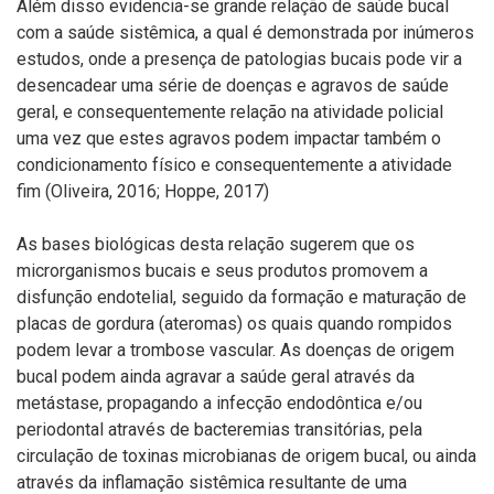
Al
é
m disso evidencia-se grande relação de saúde bucal
com a saúde sistêmica, a qual
é
demonstrada por inúmeros
estudos, onde a presença de patologias bucais pode vir a
desencadear uma s
é
rie
de doen
ças
e agravos de saúde
geral, e consequentemente relação na atividade policial
uma vez que estes agravos podem impactar
tamb
é
m o
condicionamento físico e consequentemente a atividade
fim (Oliveira, 2016;
Hoppe
, 2017)
As bases biol
ó
gicas
desta relação sugerem que os
microrganismos bucais e seus produtos promovem a
disfunção endotelial, seguido da
formaçã
o e matura
ção
de
placas de gordura (ateromas) os quais quando rompidos
podem levar a trombose vascular. As doenças de origem
bucal podem ainda agravar a saúde geral
atrav
é
s da
metá
stase
, propagando a
infec
çã
o
endod
ôntica e/ou
periodontal
atrav
é
s de bacteremias
transit
ó
rias, pela
circulação de toxinas microbianas de origem bucal, ou ainda
atrav
é
s da inflamação sistêmica resultante de uma