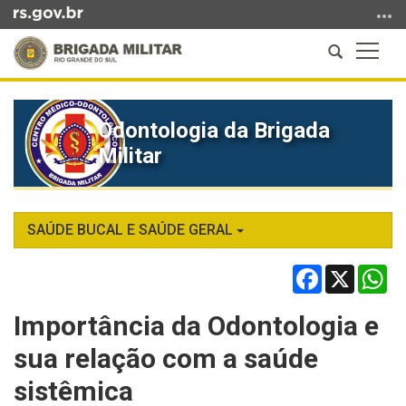
Ir
para
Abrir
Altern
o
a
a
conteúdo
Início
busca
naveg
Ir
do
para
Odontologia da Brigada
conteúdo
o
Militar
menu
Ir
para
a
SAÚDE BUCAL E SAÚDE GERAL
busca
Facebook
X
Wh
Importância da Odontologia e
sua relação com a saúde
sistêmica