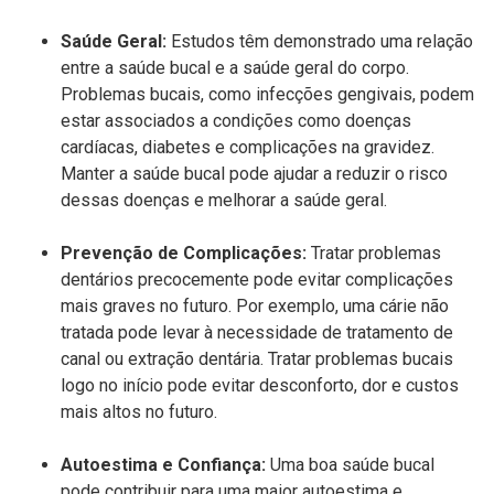
Saú
de
Geral
:
Estudos têm demonstrado uma relação
entre a saúde bucal e a saúde geral do corpo.
Problemas bucais, como
infecções
gengivais, podem
estar associados a condições como doenças
cardíacas, diabetes e complicações na gravidez.
Manter a saúde bucal pode ajudar a reduzir o risco
dessas doenças e melhorar a saúde geral.
Preven
ção
de
Complicaçõ
es:
Tratar problemas
dentários precocemente pode evitar complicações
mais graves no futuro. Por exemplo, uma cárie não
tratada pode levar à necessidade de tratamento de
canal ou
extraçã
o
dent
ária. Tratar problemas bucais
logo no início pode evitar desconforto, dor e custos
mais altos no futuro.
Autoestima e Confiança:
Uma boa saúde bucal
pode contribuir para uma maior autoestima e