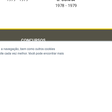
1978 - 1979
CONCURSOS
te a navegação, bem como outros cookies
Concursos 2026
 site cada vez melhor. Você pode encontrar mais
Concursos 2025
Concursos 2024
Concursos 2023
Concursos 2022
ia
Concursos 2021
Concursos 2020
Concursos 2019