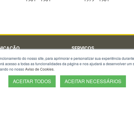
NICAÇÃO
SERVIÇOS
uncionamento do nosso site, para aprimorar e personalizar sua experiência duran
oria Parlamentar
Agenda Virtual do DA
 terá acesso a todas as funcionalidades da página e nos ajudará a desenvolver um
a News
Almanaque
izando no nosso
Aviso de Cookies
.
onosco
Autenticação de BO
ACEITAR TODOS
ACEITAR NECESSÁRIOS
e Pesar
Carta de Serviços ao usuário
s Regionais
Censo
e Revistas da BM
Consulta Boletim de Ocorrênc
s período eleitoral
Onde tem BM?
Orientações de Segurança