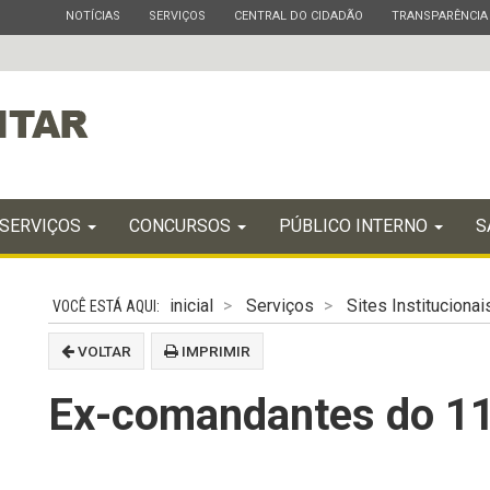
ESTADO
ESTADO
ESTADO
ESTADO
NOTÍCIAS
SERVIÇOS
CENTRAL DO CIDADÃO
TRANSPARÊNCIA
SERVIÇOS
CONCURSOS
PÚBLICO INTERNO
S
inicial
Serviços
Sites Institucionai
VOLTAR
IMPRIMIR
Ex-comandantes do 1