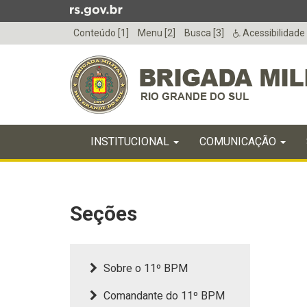
Ir
para
Conteúdo [1]
Menu [2]
Busca [3]
Acessibilidade
o
conteúdo
Ir
para
o
menu
Início
Ir
INICIAL
INSTITUCIONAL
COMUNICAÇÃO
do
para
menu
Início
a
do
busca
conteúdo
Seções
Sobre o 11º BPM
Comandante do 11º BPM