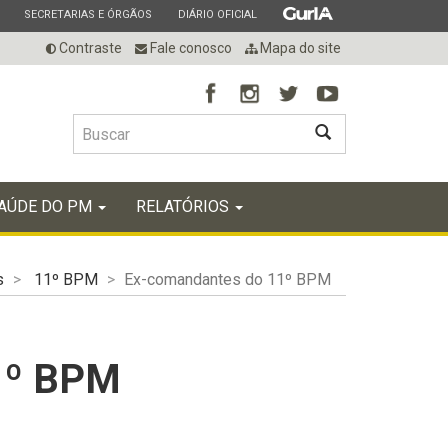
ESTADO
ESTADO
ESTADO
SECRETARIAS E ÓRGÃOS
DIÁRIO OFICIAL
Contraste
Fale conosco
Mapa do site
BUSCAR
AÚDE DO PM
RELATÓRIOS
s
11º BPM
Ex-comandantes do 11º BPM
1º BPM