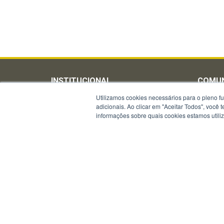
INSTITUCIONAL
COMU
Brasão
Utilizamos cookies necessários para o pleno f
Assess
adicionais. Ao clicar em "Aceitar Todos", você
Comando
Brigad
informações sobre quais cookies estamos util
Comandos de Execução
Fale C
Consulta de Processos Adm.
Nota d
Corregedoria-Geral
Notícia
Departamentos
Livros 
Estado-Maior
Notícia
Estrutura Organizacional