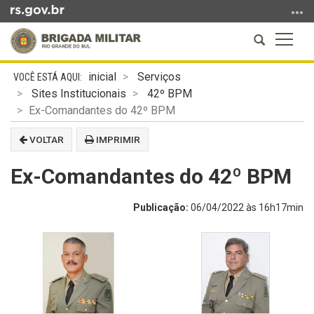
Ir
para
Abrir
Altern
o
a
a
conteúdo
Início
busca
naveg
Ir
inicial
Serviços
do
para
Sites Institucionais
42º BPM
conteúdo
o
Ex-Comandantes do 42º BPM
menu
VOLTAR
IMPRIMIR
Ir
para
Ex-Comandantes do 42º BPM
a
busca
Publicação:
06/04/2022 às 16h17min