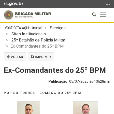
Ir
para
Abrir
Altern
o
a
a
conteúdo
Início
busca
naveg
Ir
inicial
Serviços
do
para
Sites Institucionais
conteúdo
o
25º Batalhão de Polícia Militar
menu
Ex-Comandantes do 25º BPM
Ir
VOLTAR
IMPRIMIR
para
a
Ex-Comandantes do 25º BPM
busca
Publicação:
05/07/2025 às 13h28min
POR SD TORRES - COMSOC DO 25º BPM