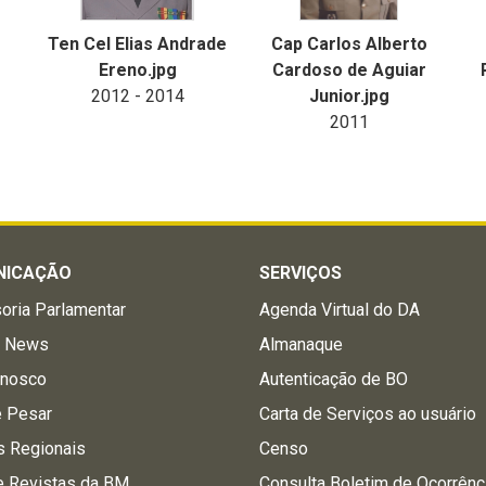
Ten Cel Elias Andrade
Cap Carlos Alberto
Ereno.jpg
Cardoso de Aguiar
2012 - 2014
Junior.jpg
2011
NICAÇÃO
SERVIÇOS
oria Parlamentar
Agenda Virtual do DA
a News
Almanaque
onosco
Autenticação de BO
e Pesar
Carta de Serviços ao usuário
s Regionais
Censo
e Revistas da BM
Consulta Boletim de Ocorrênc