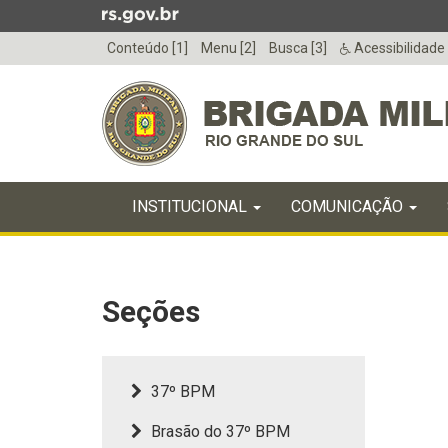
Ir
para
Conteúdo [1]
Menu [2]
Busca [3]
Acessibilidade
o
conteúdo
Ir
para
o
menu
Início
Ir
INICIAL
INSTITUCIONAL
COMUNICAÇÃO
do
para
menu
Início
a
do
busca
conteúdo
Seções
37º BPM
Brasão do 37º BPM