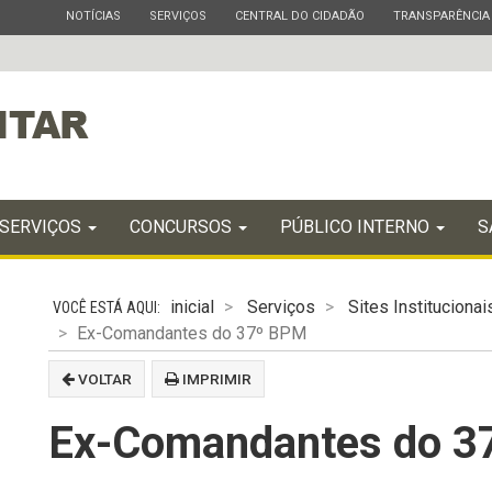
ESTADO
ESTADO
ESTADO
ESTADO
NOTÍCIAS
SERVIÇOS
CENTRAL DO CIDADÃO
TRANSPARÊNCIA
SERVIÇOS
CONCURSOS
PÚBLICO INTERNO
S
inicial
Serviços
Sites Institucionai
Ex-Comandantes do 37º BPM
VOLTAR
IMPRIMIR
Ex-Comandantes do 3