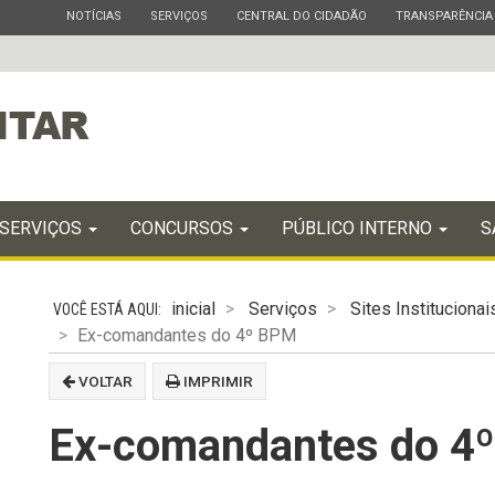
ESTADO
ESTADO
ESTADO
ESTADO
NOTÍCIAS
SERVIÇOS
CENTRAL DO CIDADÃO
TRANSPARÊNCIA
SERVIÇOS
CONCURSOS
PÚBLICO INTERNO
S
inicial
Serviços
Sites Institucionai
Ex-comandantes do 4º BPM
VOLTAR
IMPRIMIR
Ex-comandantes do 4