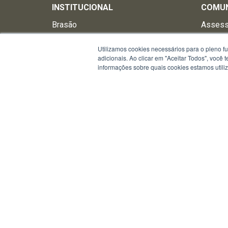
INSTITUCIONAL
COMU
Brasão
Assess
Comando
Brigad
Utilizamos cookies necessários para o pleno f
Comandos de Execução
Fale C
adicionais. Ao clicar em "Aceitar Todos", você
informações sobre quais cookies estamos util
Consulta de Processos Adm.
Nota d
Corregedoria-Geral
Notícia
Departamentos
Livros 
Estado-Maior
Notícia
Estrutura Organizacional
Fotos do Comando-Geral
Hinos e Canções
História
Legislação
Negócio, Missão, Visão e Valores