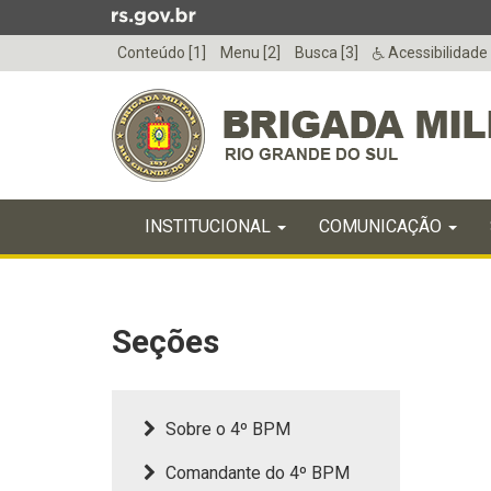
Ir
para
Conteúdo [1]
Menu [2]
Busca [3]
Acessibilidade
o
conteúdo
Ir
para
o
menu
Início
Ir
INICIAL
INSTITUCIONAL
COMUNICAÇÃO
do
para
menu
Início
a
do
busca
conteúdo
Seções
Sobre o 4º BPM
Comandante do 4º BPM