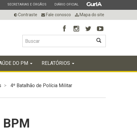
ESTADO
ESTADO
ESTADO
SECRETARIAS E ÓRGÃOS
DIÁRIO OFICIAL
Contraste
Fale conosco
Mapa do site
BUSCAR
AÚDE DO PM
RELATÓRIOS
s
4º Batalhão de Polícia Militar
º BPM