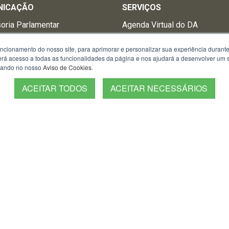
NICAÇÃO
SERVIÇOS
oria Parlamentar
Agenda Virtual do DA
a News
Almanaque
uncionamento do nosso site, para aprimorar e personalizar sua experiência duran
onosco
Autenticação de BO
 terá acesso a todas as funcionalidades da página e nos ajudará a desenvolver um
izando no nosso
Aviso de Cookies
.
e Pesar
Carta de Serviços ao usuário
ACEITAR TODOS
ACEITAR NECESSÁRIOS
s Regionais
Censo
e Revistas da BM
Consulta Boletim de Ocorrênc
s período eleitoral
Onde tem BM?
Orientações de Segurança
Patrulha Maria da Penha
Polícia Comunitária
PROERD
Regulamento de Uniformes
Sites Institucionais