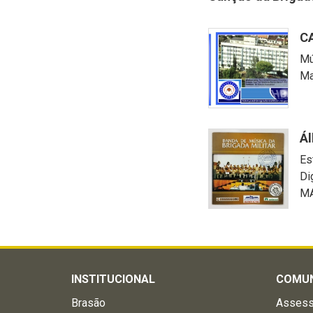
C
Mú
Ma
Ál
Es
Di
MA
INSTITUCIONAL
COMU
Brasão
Assess