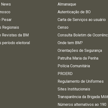
a News
Almanaque
onosco
Autenticação de BO
e Pesar
Carta de Serviços ao usuário
s Regionais
Censo
e Revistas da BM
Consulta Boletim de Ocorrênc
s período eleitoral
Onde tem BM?
Orientações de Segurança
Patrulha Maria da Penha
Polícia Comunitária
PROERD
Regulamento de Uniformes
Sites Institucionais
Transparência da Brigada Mili
Números alternativos ao 190