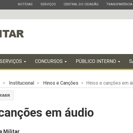
ESTADO
ESTADO
ESTADO
ESTADO
NOTÍCIAS
SERVIÇOS
CENTRAL DO CIDADÃO
TRANSPARÊNCIA
SERVIÇOS
CONCURSOS
PÚBLICO INTERNO
S
Institucional
Hinos e Canções
Hinos e canções em á
RIMIR
 canções em áudio
 Militar