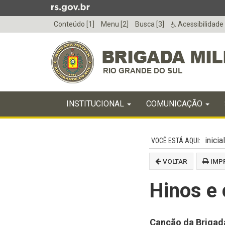
Ir
para
Conteúdo [1]
Menu [2]
Busca [3]
Acessibilidade
o
conteúdo
Ir
para
o
menu
Início
Ir
INICIAL
INSTITUCIONAL
COMUNICAÇÃO
do
para
menu
Início
a
do
busca
inicial
conteúdo
VOLTAR
IMP
Hinos e
Canção da Brigada