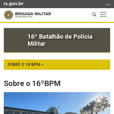
Ir
para
Abrir
Altern
o
a
a
conteúdo
Início
busca
naveg
Ir
do
para
16º Batalhão de Polícia
conteúdo
o
Militar
menu
Ir
para
a
SOBRE O 16ºBPM
busca
Sobre o 16ºBPM