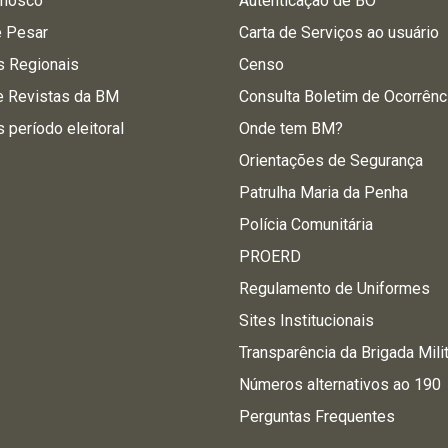
onosco
Autenticação de BO
e Pesar
Carta de Serviços ao usuário
s Regionais
Censo
e Revistas da BM
Consulta Boletim de Ocorrênc
s período eleitoral
Onde tem BM?
Orientações de Segurança
Patrulha Maria da Penha
Polícia Comunitária
PROERD
Regulamento de Uniformes
Sites Institucionais
Transparência da Brigada Mili
Números alternativos ao 190
Perguntas Frequentes