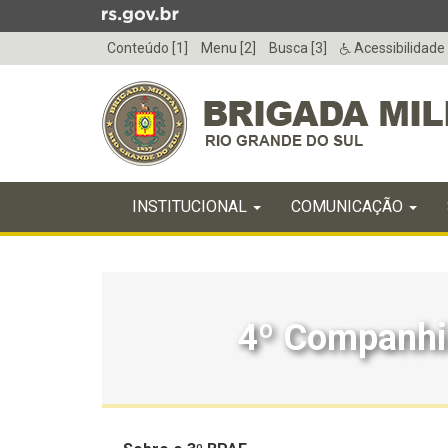
Ir
para
Conteúdo [1]
Menu [2]
Busca [3]
Acessibilidade
o
conteúdo
Ir
para
o
menu
Início
Ir
INICIAL
INSTITUCIONAL
COMUNICAÇÃO
do
para
menu
Início
a
do
busca
conteúdo
4º Companhi