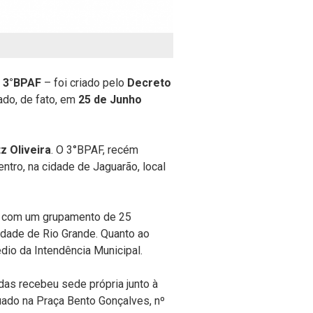
–
3°BPAF
– foi criado pelo
Decreto
ado, de fato, em
25 de Junho
z Oliveira
. O 3°BPAF, recém
entro, na cidade de Jaguarão, local
30 com um grupamento de 25
idade de Rio Grande. Quanto ao
édio da Intendência Municipal.
as recebeu sede própria junto à
tuado na Praça Bento Gonçalves, nº