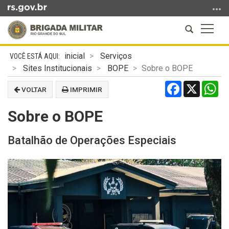
Ir
para
Abrir
Altern
o
a
a
conteúdo
Início
busca
naveg
Ir
inicial
Serviços
do
para
Sites Institucionais
BOPE
Sobre o BOPE
conteúdo
o
Facebook
X
Wh
VOLTAR
IMPRIMIR
menu
Ir
Sobre o BOPE
para
a
Batalhão de Operações Especiais
busca