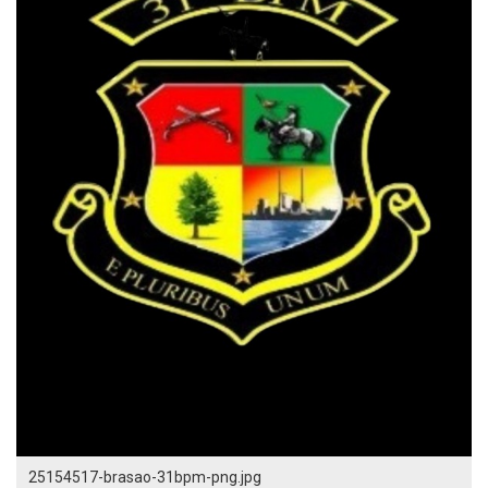
25154517-brasao-31bpm-png.jpg