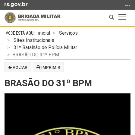
Ir
para
Abrir
Altern
o
a
a
conteúdo
Início
busca
naveg
Ir
inicial
Serviços
do
para
Sites Institucionais
conteúdo
o
31º Batalhão de Polícia Militar
menu
BRASÃO DO 31º BPM
Ir
VOLTAR
IMPRIMIR
para
a
BRASÃO DO 31º BPM
busca