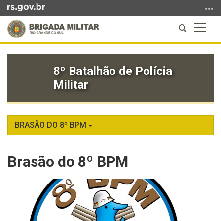
Ir
para
Abrir
Altern
o
a
a
conteúdo
Início
busca
naveg
Ir
do
para
8º Batalhão de Polícia
conteúdo
o
Militar
menu
Ir
para
a
BRASÃO DO 8º BPM
busca
Brasão do 8º BPM