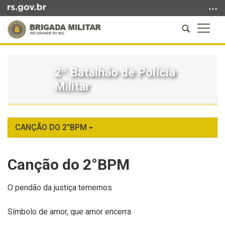
Ir
para
Abrir
Altern
o
a
a
conteúdo
Início
busca
naveg
Ir
do
para
2º Batalhão de Polícia
conteúdo
o
Militar
menu
Ir
para
a
CANÇÃO DO 2°BPM
busca
Canção do 2°BPM
O pendão da justiça tememos
Símbolo de amor, que amor encerra