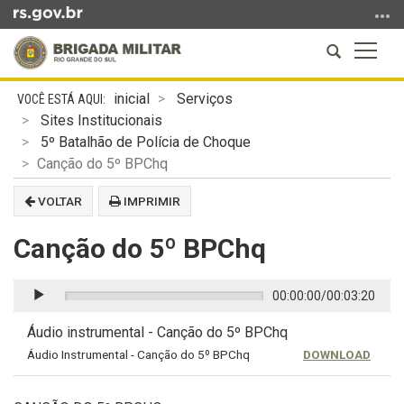
Ir
para
Abrir
Altern
o
a
a
conteúdo
Início
busca
naveg
Ir
inicial
Serviços
do
para
Sites Institucionais
conteúdo
o
5º Batalhão de Polícia de Choque
menu
Canção do 5º BPChq
Ir
VOLTAR
IMPRIMIR
para
a
Canção do 5º BPChq
busca
00:00:00
/
00:03:20
Áudio instrumental - Canção do 5º BPChq
Áudio Instrumental - Canção do 5º BPChq
DOWNLOAD