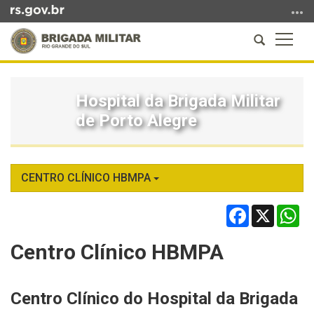
Ir
para
Abrir
Altern
o
a
a
conteúdo
Início
busca
naveg
Ir
do
para
Hospital da Brigada Militar
conteúdo
o
de Porto Alegre
menu
Ir
para
a
CENTRO CLÍNICO HBMPA
busca
Facebook
X
Wh
Centro Clínico HBMPA
Centro Clínico do Hospital da Brigada