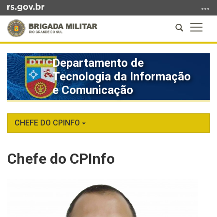
Ir
para
Abrir
Altern
o
a
a
conteúdo
Início
busca
naveg
Ir
do
Departamento de
para
conteúdo
Tecnologia da Informação
o
menu
e Comunicação
Ir
para
a
CHEFE DO CPINFO
busca
Chefe do CPInfo