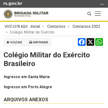
Ir
para
Abrir
Altern
o
a
a
conteúdo
Início
busca
naveg
Ir
inicial
Concursos
Concursos 2022
do
para
Colégio Militar do Exército
conteúdo
o
Facebook
X
Wh
VOLTAR
IMPRIMIR
menu
Ir
Colégio Militar do Exército
para
a
Brasileiro
busca
Ingresso em Santa Maria
Ingresso em Porto Alegre
ARQUIVOS ANEXOS