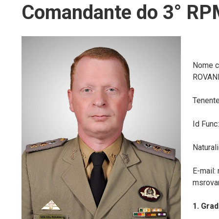
Comandante do 3° R
Nome c
ROVAN
Tenente
Id Fun
Natural
E-mail:
msrova
1. Gra