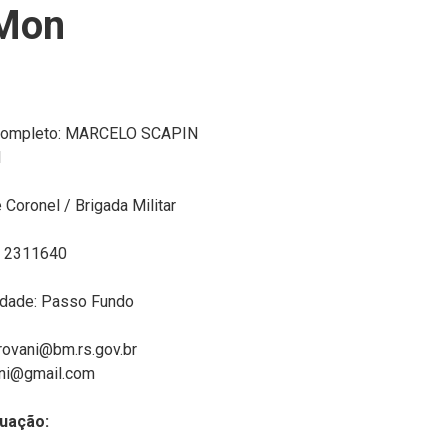
PMon
ompleto: MARCELO SCAPIN
I
 Coronel / Brigada Militar
c: 2311640
idade: Passo Fundo
 rovani@bm.rs.gov.br
ni@gmail.com
duação: