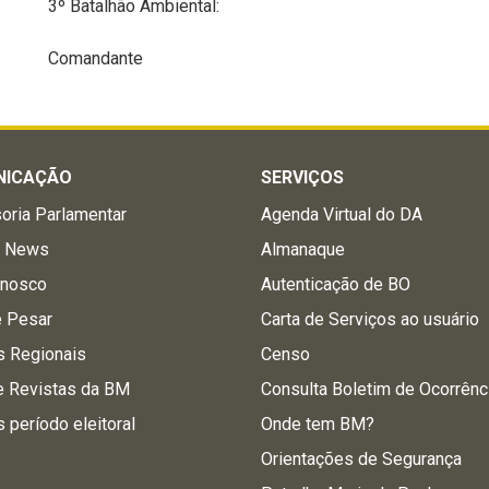
3º Batalhão Ambiental:
Comandante
NICAÇÃO
SERVIÇOS
oria Parlamentar
Agenda Virtual do DA
a News
Almanaque
onosco
Autenticação de BO
e Pesar
Carta de Serviços ao usuário
s Regionais
Censo
e Revistas da BM
Consulta Boletim de Ocorrênc
s período eleitoral
Onde tem BM?
Orientações de Segurança