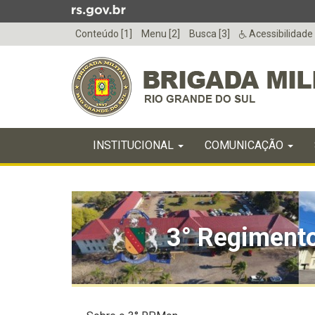
Ir
para
Conteúdo [1]
Menu [2]
Busca [3]
Acessibilidade
o
conteúdo
Ir
para
o
menu
Início
Ir
INICIAL
INSTITUCIONAL
COMUNICAÇÃO
do
para
menu
Início
a
do
busca
conteúdo
3° Regimento