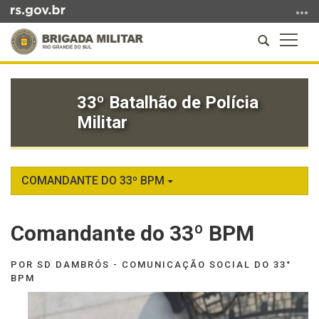
Ir
para
Abrir
Altern
o
a
a
conteúdo
Início
busca
naveg
Ir
do
para
33º Batalhão de Polícia
conteúdo
o
Militar
menu
Ir
para
a
COMANDANTE DO 33º BPM
busca
Comandante do 33º BPM
POR SD DAMBRÓS - COMUNICAÇÃO SOCIAL DO 33°
BPM