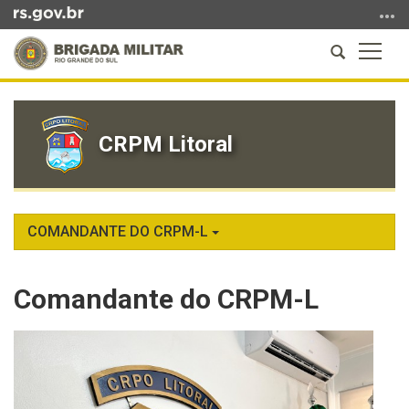
Ir
para
Abrir
Altern
o
a
a
conteúdo
Início
busca
naveg
Ir
do
para
conteúdo
CRPM Litoral
o
menu
Ir
para
a
COMANDANTE DO CRPM-L
busca
Comandante do CRPM-L