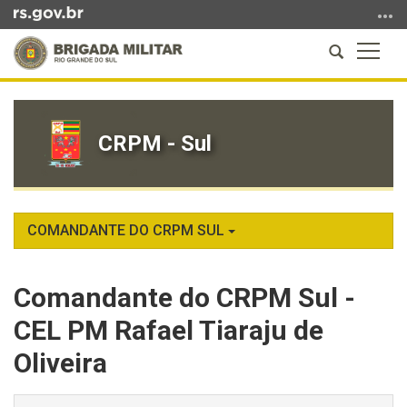
Ir
para
Abrir
Altern
o
a
a
conteúdo
Início
busca
naveg
Ir
do
para
conteúdo
CRPM - Sul
o
menu
Ir
para
a
COMANDANTE DO CRPM SUL
busca
Comandante do CRPM Sul -
CEL PM Rafael Tiaraju de
Oliveira