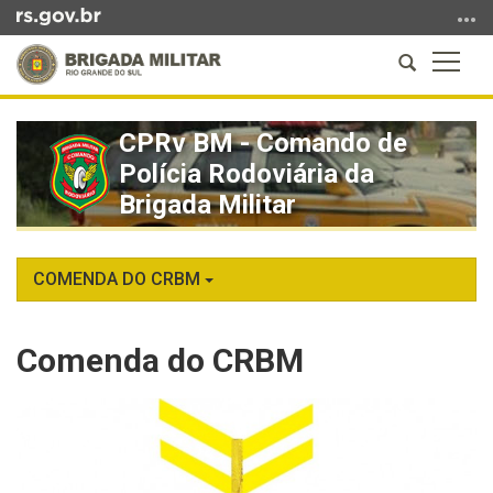
Ir
para
Abrir
Altern
o
a
a
conteúdo
Início
busca
naveg
Ir
do
CPRv BM - Comando de
para
conteúdo
Polícia Rodoviária da
o
menu
Brigada Militar
Ir
para
a
COMENDA DO CRBM
busca
Comenda do CRBM