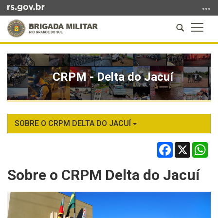
Ir
para
Abrir
Altern
o
a
a
conteúdo
Início
busca
naveg
Ir
do
para
conteúdo
CRPM - Delta do Jacuí
o
menu
Ir
para
a
SOBRE O CRPM DELTA DO JACUÍ
busca
Facebook
X
Wh
Sobre o CRPM Delta do Jacuí