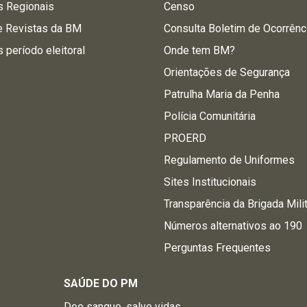
s Regionais
Censo
e Revistas da BM
Consulta Boletim de Ocorrênc
s período eleitoral
Onde tem BM?
Orientações de Segurança
Patrulha Maria da Penha
Polícia Comunitária
PROERD
Regulamento de Uniformes
Sites Institucionais
Transparência da Brigada Mili
Números alternativos ao 190
Perguntas Frequentes
SAÚDE DO PM
Doe sangue, salve vidas