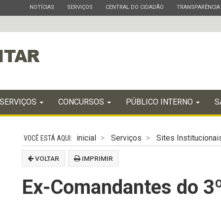
ESTADO
ESTADO
ESTADO
ESTADO
NOTÍCIAS
SERVIÇOS
CENTRAL DO CIDADÃO
TRANSPARÊNCIA
SERVIÇOS
CONCURSOS
PÚBLICO INTERNO
S
inicial
Serviços
Sites Institucionai
VOLTAR
IMPRIMIR
Ex-Comandantes do 3