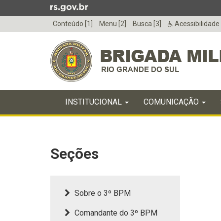
Ir
para
Conteúdo [1]
Menu [2]
Busca [3]
Acessibilidade
o
conteúdo
Ir
para
o
menu
Início
Ir
INICIAL
INSTITUCIONAL
COMUNICAÇÃO
do
para
menu
Início
a
do
busca
conteúdo
Seções
Sobre o 3º BPM
Comandante do 3º BPM