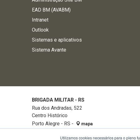
EAD BM (AVABM)
Intranet
Outlook
Sistemas e aplicativos
Sistema Avante
BRIGADA MILITAR - RS
Rua dos Andradas, 522
Centro Histórico
Porto Alegre - RS -
mapa
90020-002
Utilizamos cookies necessários para o pleno f
Fone:
32882740