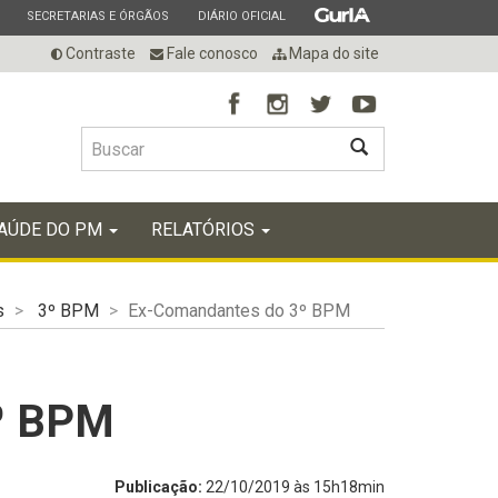
ESTADO
ESTADO
ESTADO
SECRETARIAS E ÓRGÃOS
DIÁRIO OFICIAL
Contraste
Fale conosco
Mapa do site
BUSCAR
AÚDE DO PM
RELATÓRIOS
s
3º BPM
Ex-Comandantes do 3º BPM
º BPM
Publicação:
22/10/2019 às 15h18min