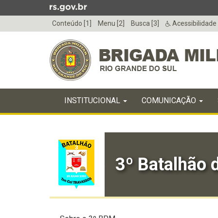
Ir
para
Conteúdo [1]
Menu [2]
Busca [3]
Acessibilidade
o
conteúdo
Ir
para
o
menu
Início
Ir
INICIAL
INSTITUCIONAL
COMUNICAÇÃO
do
para
menu
Início
a
do
busca
conteúdo
3º Batalhão d