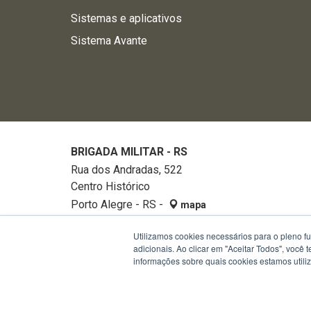
Sistemas e aplicativos
Sistema Avante
BRIGADA MILITAR - RS
Rua dos Andradas, 522
Centro Histórico
Porto Alegre - RS -
mapa
90020-002
Utilizamos cookies necessários para o pleno f
Fone:
32882740
adicionais. Ao clicar em "Aceitar Todos", você
informações sobre quais cookies estamos util
Termos de Uso