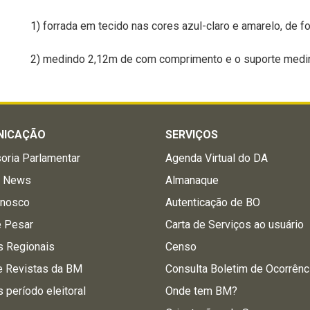
1) forrada em tecido nas cores azul-claro e amarelo, de f
2) medindo 2,12m de com comprimento e o suporte medi
NICAÇÃO
SERVIÇOS
oria Parlamentar
Agenda Virtual do DA
a News
Almanaque
onosco
Autenticação de BO
e Pesar
Carta de Serviços ao usuário
s Regionais
Censo
e Revistas da BM
Consulta Boletim de Ocorrênc
s período eleitoral
Onde tem BM?