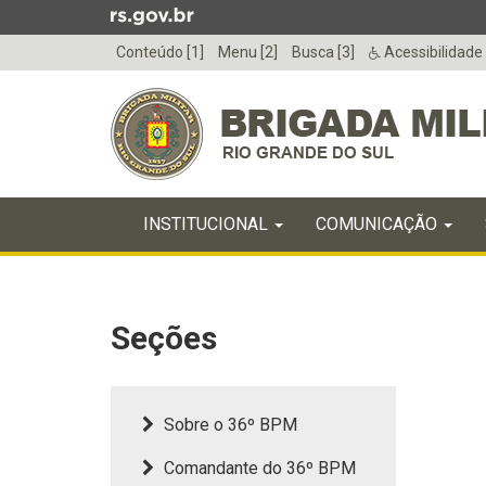
Ir
para
Conteúdo [1]
Menu [2]
Busca [3]
Acessibilidade
o
conteúdo
Ir
para
o
menu
Início
Ir
INICIAL
INSTITUCIONAL
COMUNICAÇÃO
do
para
menu
Início
a
do
busca
conteúdo
Seções
Sobre o 36º BPM
Comandante do 36º BPM