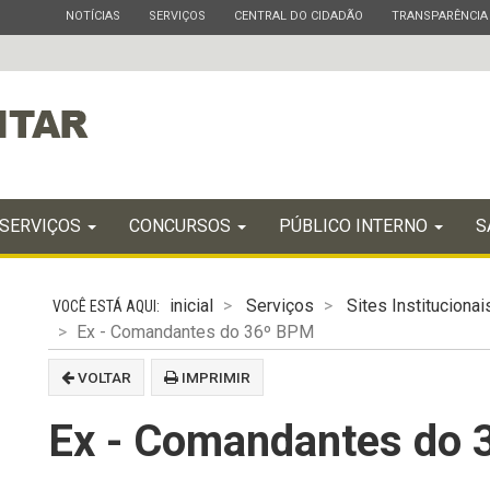
ESTADO
ESTADO
ESTADO
ESTADO
NOTÍCIAS
SERVIÇOS
CENTRAL DO CIDADÃO
TRANSPARÊNCIA
SERVIÇOS
CONCURSOS
PÚBLICO INTERNO
S
inicial
Serviços
Sites Institucionai
Ex - Comandantes do 36º BPM
VOLTAR
IMPRIMIR
Ex - Comandantes do