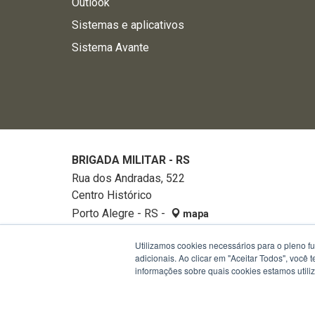
Outlook
Sistemas e aplicativos
Sistema Avante
BRIGADA MILITAR - RS
Rua dos Andradas, 522
Centro Histórico
Porto Alegre - RS -
mapa
90020-002
Utilizamos cookies necessários para o pleno f
Fone:
32882740
adicionais. Ao clicar em "Aceitar Todos", você
informações sobre quais cookies estamos util
Termos de Uso