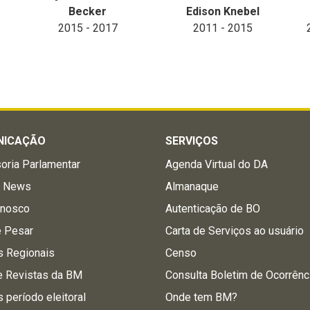
Becker
Edison Knebel
2015 - 2017
2011 - 2015
NICAÇÃO
SERVIÇOS
oria Parlamentar
Agenda Virtual do DA
a News
Almanaque
onosco
Autenticação de BO
e Pesar
Carta de Serviços ao usuário
s Regionais
Censo
e Revistas da BM
Consulta Boletim de Ocorrênc
s período eleitoral
Onde tem BM?