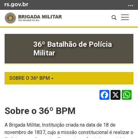
Ir
para
Abrir
Altern
o
a
a
conteúdo
Início
busca
naveg
Ir
do
para
36º Batalhão de Polícia
conteúdo
o
Militar
menu
Ir
para
a
SOBRE O 36º BPM
busca
Facebook
X
Wh
Sobre o 36º BPM
A Brigada Militar, Instituição criada na data de 18 de
novembro de 1837, cujo a missão constitucional é realizar o