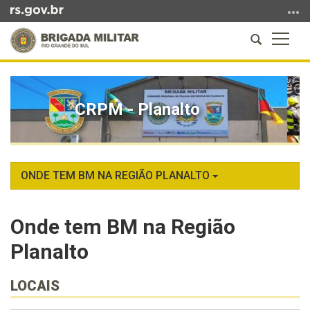
Ir
para
Abrir
Altern
o
a
a
conteúdo
Início
busca
naveg
Ir
do
para
conteúdo
CRPM - Planalto
o
menu
Ir
para
a
ONDE TEM BM NA REGIÃO PLANALTO
busca
Onde tem BM na Região
Planalto
LOCAIS