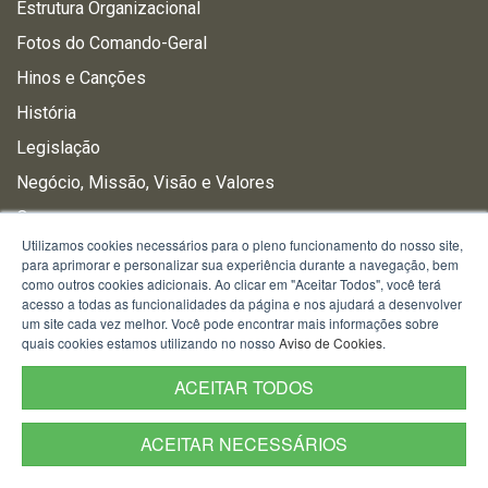
Estrutura Organizacional
Fotos do Comando-Geral
Hinos e Canções
História
Legislação
Negócio, Missão, Visão e Valores
Organograma
Utilizamos cookies necessários para o pleno funcionamento do nosso site,
Planejamento Estratégico
para aprimorar e personalizar sua experiência durante a navegação, bem
como outros cookies adicionais. Ao clicar em "Aceitar Todos", você terá
acesso a todas as funcionalidades da página e nos ajudará a desenvolver
um site cada vez melhor. Você pode encontrar mais informações sobre
COMUNICAÇÃO
quais cookies estamos utilizando no nosso
Aviso de Cookies
.
Assessoria Parlamentar
ACEITAR TODOS
Brigada News
Fale Conosco
ACEITAR NECESSÁRIOS
Nota de Pesar