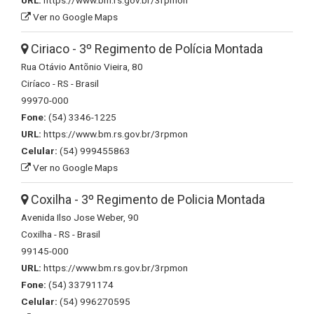
URL:
https://www.bm.rs.gov.br/3rpmon
Ver no Google Maps
Ciriaco - 3º Regimento de Polícia Montada
Rua Otávio Antõnio Vieira, 80
Ciríaco - RS - Brasil
99970-000
Fone:
(54) 3346-1225
URL:
https://www.bm.rs.gov.br/3rpmon
Celular:
(54) 999455863
Ver no Google Maps
Coxilha - 3º Regimento de Policia Montada
Avenida Ilso Jose Weber, 90
Coxilha - RS - Brasil
99145-000
URL:
https://www.bm.rs.gov.br/3rpmon
Fone:
(54) 33791174
Celular:
(54) 996270595