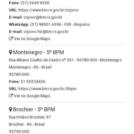
Fone:
(51) 3649 9550
URL:
https://www.bm.rs.gov.br/crpovc
E-mail:
crpovc@bm.rs.gov.br
WhatsApp:
(51) 98501 6596 - FSR - Biopsico
E-mail:
crpovc-fsr@bm.rs.gov.br
Ver no Google Maps
Montenegro - 5º BPM
Rua Albano Coelho de Castro nº 291 - 95780.000 - Montenegro
Montenegro - RS - Brasil
95780-000
Fone:
51 36324436
URL:
https://www.bm.rs.gov.br/5bpm
Ver no Google Maps
Brochier - 5º BPM
Rua Irmãos Brochier, 97
Brochier - RS - Brasil
95790-000