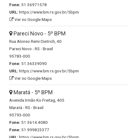
Fone:
51 36971578
URL:
https://www.bm.rs.gov.br/5bpm
Ver no Google Maps
Pareci Novo - 5º BPM
Rua Alonso Remi Dietrich, 40
Pareci Novo - RS - Brasil
95783-000
Fone:
51 36339090
URL:
https://www.bm.rs.gov.br/5bpm
Ver no Google Maps
Maratá - 5º BPM
Avenida Irmão Ko Freitag, 405
Maratá - RS - Brasil
95793-000
Fone:
51 3614.4080
Fone:
51 999823377
URL:
https://www.bm.rs.gov.br/5bpm