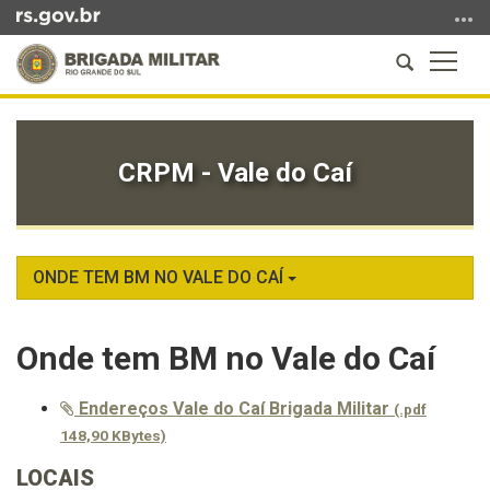
Ir
para
Abrir
Altern
o
a
a
conteúdo
Início
busca
naveg
Ir
do
para
conteúdo
CRPM - Vale do Caí
o
menu
Ir
para
a
ONDE TEM BM NO VALE DO CAÍ
busca
Onde tem BM no Vale do Caí
Endereços Vale do Caí Brigada Militar
(.pdf
148,90 KBytes)
LOCAIS