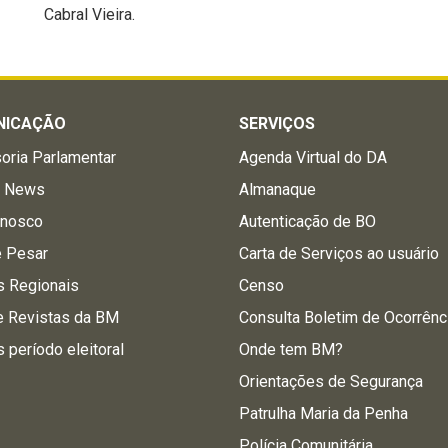
Cabral Vieira.
NICAÇÃO
SERVIÇOS
oria Parlamentar
Agenda Virtual do DA
a News
Almanaque
onosco
Autenticação de BO
e Pesar
Carta de Serviços ao usuário
s Regionais
Censo
e Revistas da BM
Consulta Boletim de Ocorrênc
s período eleitoral
Onde tem BM?
Orientações de Segurança
Patrulha Maria da Penha
Polícia Comunitária