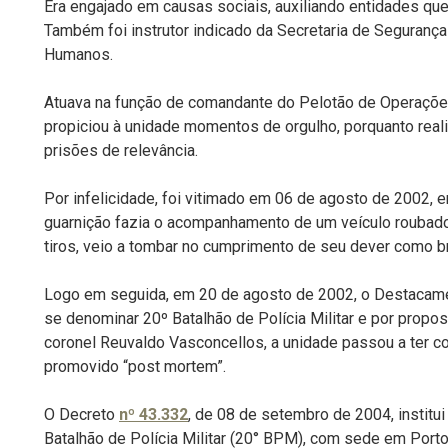
Era engajado em causas sociais, auxiliando entidades q
Também foi instrutor indicado da Secretaria de Segurança 
Humanos.
Atuava na função de comandante do Pelotão de Operaçõ
propiciou à unidade momentos de orgulho, porquanto rea
prisões de relevância.
Por infelicidade, foi vitimado em 06 de agosto de 2002,
guarnição fazia o acompanhamento de um veículo roubad
tiros, veio a tombar no cumprimento de seu dever como b
Logo em seguida, em 20 de agosto de 2002, o Destacame
se denominar 20º Batalhão de Polícia Militar e por propo
coronel Reuvaldo Vasconcellos, a unidade passou a ter co
promovido “post mortem”.
O Decreto
nº 43.332
, de 08 de setembro de 2004, institu
Batalhão de Polícia Militar (20° BPM), com sede em Porto