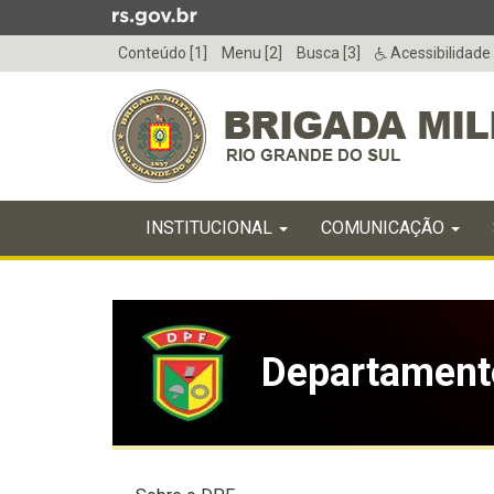
Ir
para
Conteúdo [1]
Menu [2]
Busca [3]
Acessibilidade
o
conteúdo
Ir
para
o
menu
Início
Ir
INICIAL
INSTITUCIONAL
COMUNICAÇÃO
do
para
menu
Início
a
do
busca
conteúdo
Departamento