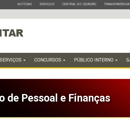
ESTADO
ESTADO
ESTADO
ESTADO
NOTÍCIAS
SERVIÇOS
CENTRAL DO CIDADÃO
TRANSPARÊNCIA
SERVIÇOS
CONCURSOS
PÚBLICO INTERNO
S
 de Pessoal e Finanças