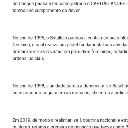
de Choque
passa a ter como patrono o
CAPITÃO ANDRÉ LA
tombou no cumprimento do dever.
No ano de 1995, o Batalhão passou a contar nas suas file
feminino,
o
qua
l
realiza um papel fundamental nas atividad
destaca
m-se
as revistas em presídios femininos, estádi
orde
ns
judici
ais
.
N
o ano de 1998,
a unidade passa a denominar-se
Batalhã
suas missões
seguissem as mesmas, atinentes à
políci
Em 2019, de modo a
rea
linhar-se
à
doutrina nacional e
est
militares,
retoma a primeira designação que tecve como Ba