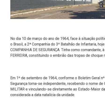
No dia 10 de março do ano de 1964, face
à situação polít
o
Brasil, a 2ª Companhia do 3º Batalhão de Infantaria, ho
COMPANHIA DE SEGURANÇA.
Tinha como
comandante,
à
FERREIRA,
constituindo o embrião das tropas de choque na
Em 1º de setembro de 1964,
conforme o Boletim Geral nº
Segurança
torn
a
-se independente, recebendo o nome d
MILITAR
e vinculando-se diretamente ao Estado-Maior da
considerada a data natalícia da unidade.