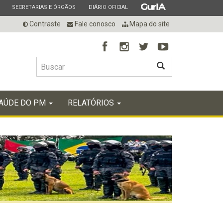
ESTADO
ESTADO
ESTADO
SECRETARIAS E ÓRGÃOS
DIÁRIO OFICIAL
Contraste
Fale conosco
Mapa do site
BUSCAR
AÚDE DO PM
RELATÓRIOS