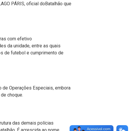
GO PÁRIS, oficial d
o
Batalhão
que
iras
com
efetivo
es da unidade, entre as quais
os de futebol e cumprimento de
o de Operações Especiais, embora
a de choque.
rutura das
demais polícias
talhão. É acrescida ao nome,