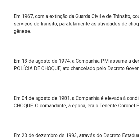
E
m 1967,
c
om a extinção da Guarda Civil e de Trânsito, c
serviços de trânsito, paralelamente
à
s atividades de choq
gênese.
Em 13 de agosto de 1974, a Companhia PM assum
e
a de
POLÍCIA DE CHOQUE,
a
to chancelado
pelo
Decreto Gover
Em 04 de agosto de 1981, a
C
ompanhia é elevada
à
condi
CHOQUE. O comandante, à época, era o Tenente Corone
Em 23 de dezembro de 1993, através do Decreto Estadual 