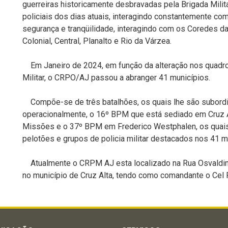
guerreiras historicamente desbravadas pela Brigada Milita
policiais dos dias atuais, interagindo constantemente c
segurança e tranqüilidade, interagindo com os Coredes da
Colonial, Central, Planalto e Rio da Várzea.
Em Janeiro de 2024, em função da
alteração nos quadr
Militar, o CRPO/AJ passou a abranger 41
municípios.
Compõe-se de três batalhões, os quais lhe são subordi
operacionalmente, o
16º BPM que está sediado em Cruz A
Missões e o 37º BPM em Frederico Westphalen, os quai
pelotões e grupos de policia militar destacados nos 41 m
Atualmente o CRPM AJ esta localizado na Rua Osvaldino
no município de Cruz Alta, tendo como comandante o Cel P