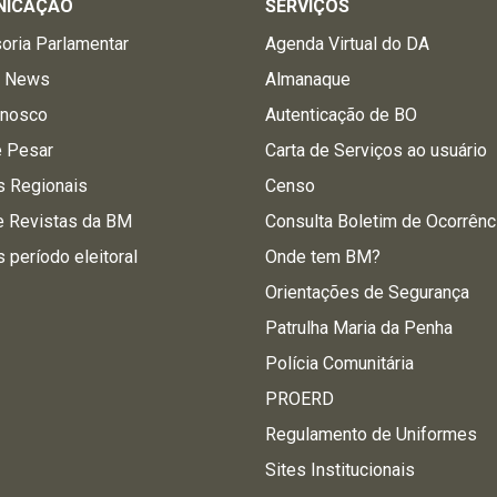
NICAÇÃO
SERVIÇOS
oria Parlamentar
Agenda Virtual do DA
a News
Almanaque
onosco
Autenticação de BO
e Pesar
Carta de Serviços ao usuário
s Regionais
Censo
e Revistas da BM
Consulta Boletim de Ocorrênc
s período eleitoral
Onde tem BM?
Orientações de Segurança
Patrulha Maria da Penha
Polícia Comunitária
PROERD
Regulamento de Uniformes
Sites Institucionais