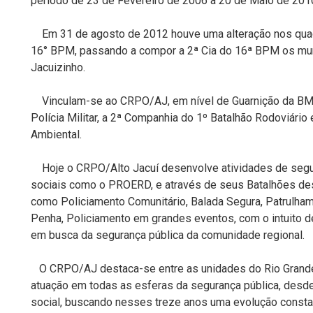
período de 23 de Fevereiro de 2006 a 20 de Maio de 201
Em 31 de agosto de 2012 houve uma alteração nos qua
16° BPM, passando a compor a 2ª Cia do 16ª BPM os muni
Jacuizinho.
Vinculam-se ao CRPO/AJ, em nível de Guarnição da BM d
Polícia Militar, a 2ª Companhia do 1º Batalhão Rodoviário
Ambiental.
Hoje o CRPO/Alto Jacuí desenvolve atividades de segur
sociais como o PROERD, e através de seus Batalhões des
como Policiamento Comunitário, Balada Segura, Patrulhame
Penha, Policiamento em grandes eventos, com o intuito d
em busca da segurança pública da comunidade regional.
O CRPO/AJ destaca-se entre as unidades do Rio Grande
atuação em todas as esferas da segurança pública, desde
social, buscando nesses treze anos uma evolução const