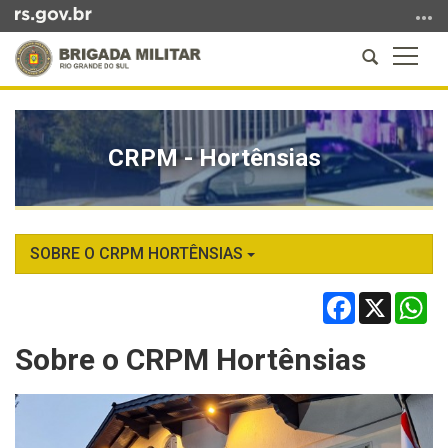
Ir
para
Abrir
Altern
o
a
a
conteúdo
Início
busca
naveg
Ir
do
para
conteúdo
CRPM - Hortênsias
o
menu
Ir
para
a
SOBRE O CRPM HORTÊNSIAS
busca
Facebook
X
Wh
Sobre o CRPM Hortênsias