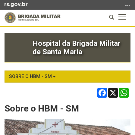
Ir
para
Abrir
Altern
o
a
a
conteúdo
Início
busca
naveg
Ir
do
para
Hospital da Brigada Militar
conteúdo
o
de Santa Maria
menu
Ir
para
a
SOBRE O HBM - SM
busca
Facebook
X
Wh
Sobre o HBM - SM