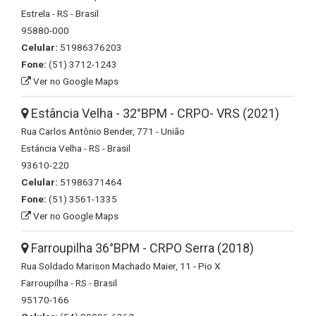
Estrela - RS - Brasil
95880-000
Celular:
51986376203
Fone:
(51) 3712-1243
Ver no Google Maps
Estância Velha - 32°BPM - CRPO- VRS (2021)
Rua Carlos Antônio Bender, 771 - União
Estância Velha - RS - Brasil
93610-220
Celular:
51986371464
Fone:
(51) 3561-1335
Ver no Google Maps
Farroupilha 36°BPM - CRPO Serra (2018)
Rua Soldado Marison Machado Maier, 11 - Pio X
Farroupilha - RS - Brasil
95170-166