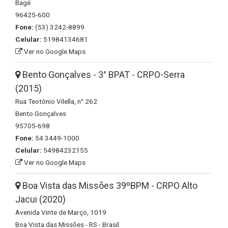
Bagé
96425-600
Fone:
(53) 3242-8899
Celular:
51984134681
Ver no Google Maps
Bento Gonçalves - 3° BPAT - CRPO-Serra
(2015)
Rua Teotônio Vilella, n° 262
Bento Gonçalves
95705-698
Fone:
54 3449-1000
Celular:
54984232155
Ver no Google Maps
Boa Vista das Missões 39ºBPM - CRPO Alto
Jacui (2020)
Avenida Vinte de Março, 1019
Boa Vista das Missões - RS - Brasil