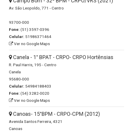
Campo Bom - 32º BPM - CRPO/VRS (2021)
Av. São Leopoldo, 771 - Centro
93700-000
Fone:
(51) 3597-0396
Celular:
51986371464
Ver no Google Maps
Canela - 1° BPAT - CRPO- CRPO Hortênsias
R. Paul Harris, 195 - Centro
Canela
95680-000
Celular:
54984188403
Fone:
(54) 3282-0020
Ver no Google Maps
Canoas- 15°BPM - CRPO-CPM (2012)
Avenida Santos Ferreira, 4321
Canoas