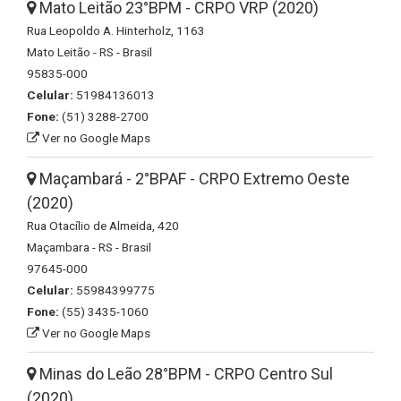
Mato Leitão 23°BPM - CRPO VRP (2020)
Rua Leopoldo A. Hinterholz, 1163
Mato Leitão - RS - Brasil
95835-000
Celular:
51984136013
Fone:
(51) 3288-2700
Ver no Google Maps
Maçambará - 2°BPAF - CRPO Extremo Oeste
(2020)
Rua Otacílio de Almeida, 420
Maçambara - RS - Brasil
97645-000
Celular:
55984399775
Fone:
(55) 3435-1060
Ver no Google Maps
Minas do Leão 28°BPM - CRPO Centro Sul
(2020)