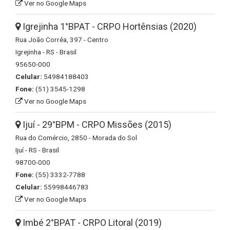
Ver no Google Maps
Igrejinha 1°BPAT - CRPO Hortênsias (2020)
Rua João Corrêa, 397 - Centro
Igrejinha - RS - Brasil
95650-000
Celular:
54984188403
Fone:
(51) 3545-1298
Ver no Google Maps
Ijuí - 29°BPM - CRPO Missões (2015)
Rua do Comércio, 2850 - Morada do Sol
Ijuí - RS - Brasil
98700-000
Fone:
(55) 3332-7788
Celular:
55998446783
Ver no Google Maps
Imbé 2°BPAT - CRPO Litoral (2019)