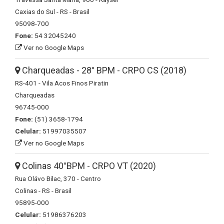
Caxias do Sul - RS - Brasil
95098-700
Fone:
54 32045240
Ver no Google Maps
Charqueadas - 28° BPM - CRPO CS (2018)
RS-401 - Vila Acos Finos Piratin
Charqueadas
96745-000
Fone:
(51) 3658-1794
Celular:
51997035507
Ver no Google Maps
Colinas 40°BPM - CRPO VT (2020)
Rua Olávo Bilac, 370 - Centro
Colinas - RS - Brasil
95895-000
Celular:
51986376203