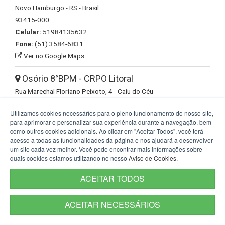
Novo Hamburgo - RS - Brasil
93415-000
Celular:
51984135632
Fone:
(51) 3584-6831
Ver no Google Maps
Osório 8°BPM - CRPO Litoral
Rua Marechal Floriano Peixoto, 4 - Caiu do Céu
Osório - RS - Brasil
Utilizamos cookies necessários para o pleno funcionamento do nosso site,
95520-000
para aprimorar e personalizar sua experiência durante a navegação, bem
Ver no Google Maps
como outros cookies adicionais. Ao clicar em "Aceitar Todos", você terá
acesso a todas as funcionalidades da página e nos ajudará a desenvolver
um site cada vez melhor. Você pode encontrar mais informações sobre
Palmeira das Missões 39°BPM - CRPO Alto
quais cookies estamos utilizando no nosso
Aviso de Cookies
.
Jacui (2020)
Avenida Coronel Evaristo, 890 - Centro
ACEITAR TODOS
Palmeira das Missões - RS - Brasil
98300-000
ACEITAR NECESSÁRIOS
Celular:
55984428712