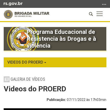
Ir
para
Abrir
Altern
o
a
a
conteúdo
Início
busca
naveg
Ir
do
Programa Educacional de
para
conteúdo
Resistencia às Drogas e à
o
menu
violência
Ir
para
a
VIDEOS DO PROERD
busca
GALERIA DE VÍDEOS
Videos do PROERD
Publicação:
07/11/2022 às 17h03min