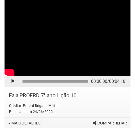
CONTINUAR
00:00:00
/
00:04:10
Fala PROERD 7° ano Lição 10
Crédito:
Proerd Brigada Militar
Publicado em
24/06/2020
MAIS DETALHES
COMPARTILHAR