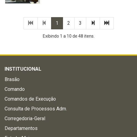
Primeira
Página
(página
(página
(página
Próxima
Última
1
2
3
página
anterior
atual)
atual)
atual)
página
página
Exibindo 1 a 10 de 48 itens.
INSTITUCIONAL
Brasão
Comando
Comandos de Execução
Consulta de Processos Adm.
Corregedoria-Geral
Departamentos