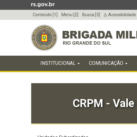
Ir
para
Conteúdo [1]
Menu [2]
Busca [3]
Acessibilidade
o
conteúdo
Ir
para
o
menu
Início
Ir
INICIAL
INSTITUCIONAL
COMUNICAÇÃO
do
para
menu
Início
a
do
busca
conteúdo
CRPM - Vale 