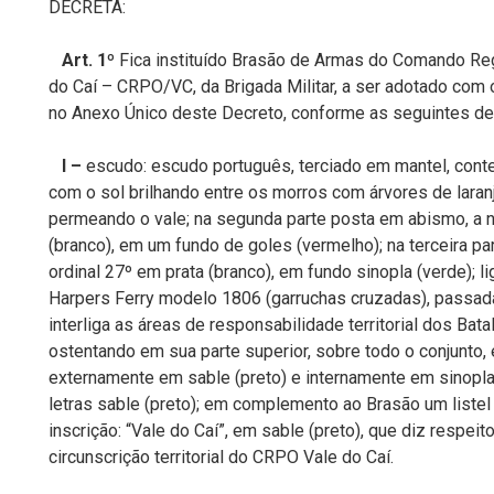
DECRETA:
Art. 1º
Fica instituído Brasão de Armas do Comando Reg
do Caí – CRPO/VC, da Brigada Militar, a ser adotado com
no Anexo Único deste Decreto, conforme as seguintes de
I
–
escudo: escudo português, terciado em mantel, conten
com o sol brilhando entre os morros com árvores de laran
permeando o vale; na segunda parte posta em abismo, a n
(branco), em um fundo de goles (vermelho); na terceira p
ordinal 27º em prata (branco), em fundo sinopla (verde); 
Harpers Ferry modelo 1806 (garruchas cruzadas), passad
interliga as áreas de responsabilidade territorial dos Ba
ostentando em sua parte superior, sobre todo o conjunto,
externamente em sable (preto) e internamente em sinopla
letras sable (preto); em complemento ao Brasão um liste
inscrição: “Vale do Caí”, em sable (preto), que diz respei
circunscrição territorial do CRPO Vale do Caí.