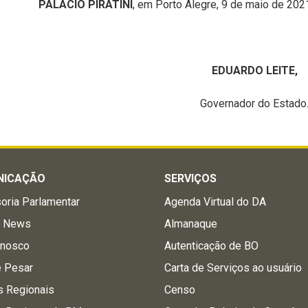
PALÁCIO PIRATINI
, em Porto Alegre, 9 de maio de 202
EDUARDO LEITE,
Governador do Estado
NICAÇÃO
SERVIÇOS
oria Parlamentar
Agenda Virtual do DA
a News
Almanaque
onosco
Autenticação de BO
e Pesar
Carta de Serviços ao usuário
s Regionais
Censo