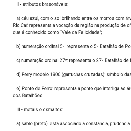
II
-
atributos brasonáveis:
a) céu azul, com o sol brilhando entre os morros com árv
Rio Caí: representa a vocação da região na produção de cí
que é conhecido como “Vale da Felicidade”;
b) numeração ordinal 5º: representa o 5º Batalhão de Polí
c) numeração ordinal 27º: representa o 27º Batalhão de Po
d) Ferry modelo 1806 (garruchas cruzadas): símbolo das P
e) Ponte de Ferro: representa a ponte que interliga as ár
dos Batalhões.
III -
metais e esmaltes:
a) sable (preto): está associado à constância, prudência