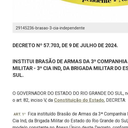
29145236-brasao-3-cia-independente
DECRETO Nº 57.703, DE 9 DE JULHO DE 2024.
INSTITUI BRASÃO DE ARMAS DA 3ª COMPANHIA
MILITAR - 3ª CIA IND, DA BRIGADA MILITAR DO
SUL.
O GOVERNADOR DO ESTADO DO RIO GRANDE DO SUL, no us
o art. 82, inciso V, da
Constituição do Estado
, DECRETA:
Fica instituído Brasão de Armas da 3ª Companhia I
ART. 1º
Cia Ind, da Brigada Militar do Estado do Rio Grande do S
modelo constante no Anexo Único deste Decreto, conform