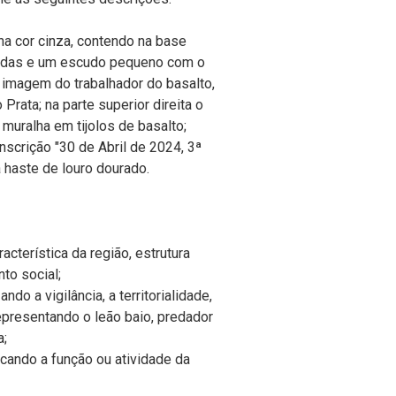
 na cor cinza, contendo na base
ruzadas e um escudo pequeno com o
a imagem do trabalhador do basalto,
 Prata; na parte superior direita o
muralha em tijolos de basalto;
inscrição "30 de Abril de 2024, 3ª
 haste de louro dourado.
acterística da região, estrutura
to social;
do a vigilância, a territorialidade,
representando o leão baio, predador
a;
ficando a função ou atividade da