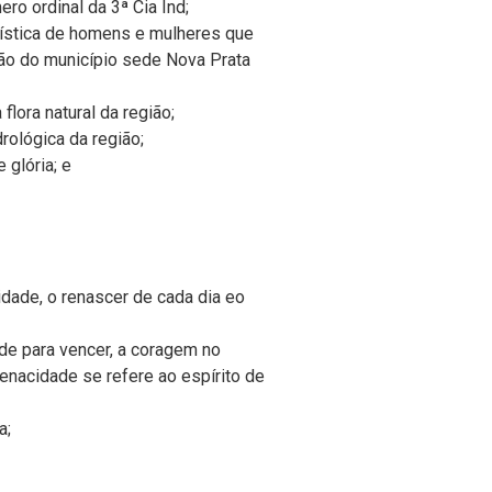
o ordinal da 3ª Cia Ind;
erística de homens e mulheres que
ião do município sede Nova Prata
flora natural da região;
drológica da região;
 glória; e
nidade, o renascer de cada dia eo
ade para vencer, a coragem no
enacidade se refere ao espírito de
a;