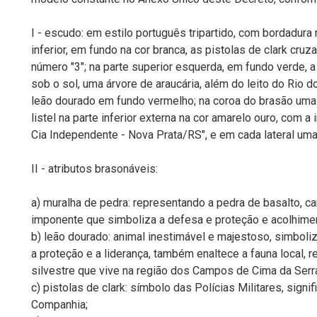
I - escudo: em estilo português tripartido, com bordadura
inferior, em fundo na cor branca, as pistolas de clark c
número "3"; na parte superior esquerda, em fundo verde, 
sob o sol, uma árvore de araucária, além do leito do Rio do
leão dourado em fundo vermelho; na coroa do brasão uma 
listel na parte inferior externa na cor amarelo ouro, com a 
Cia Independente - Nova Prata/RS", e em cada lateral uma
II - atributos brasonáveis:
a) muralha de pedra: representando a pedra de basalto, car
imponente que simboliza a defesa e proteção e acolhimen
b) leão dourado: animal inestimável e majestoso, simbolizan
a proteção e a liderança, também enaltece a fauna local, 
silvestre que vive na região dos Campos de Cima da Serr
c) pistolas de clark: símbolo das Polícias Militares, signi
Companhia;