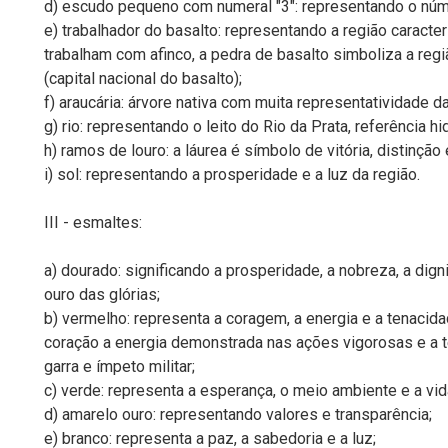
d) escudo pequeno com numeral "3": representando o númer
e) trabalhador do basalto: representando a região caract
trabalham com afinco, a pedra de basalto simboliza a reg
(capital nacional do basalto);
f) araucária: árvore nativa com muita representatividade da 
g) rio: representando o leito do Rio da Prata, referência hi
h) ramos de louro: a láurea é símbolo de vitória, distinção e
i) sol: representando a prosperidade e a luz da região.
III - esmaltes:
a) dourado: significando a prosperidade, a nobreza, a dig
ouro das glórias;
b) vermelho: representa a coragem, a energia e a tenacid
coração a energia demonstrada nas ações vigorosas e a t
garra e ímpeto militar;
c) verde: representa a esperança, o meio ambiente e a vid
d) amarelo ouro: representando valores e transparência;
e) branco: representa a paz, a sabedoria e a luz;