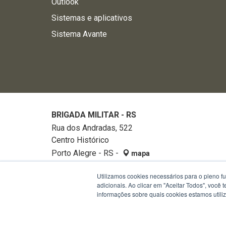
Outlook
Sistemas e aplicativos
Sistema Avante
BRIGADA MILITAR - RS
Rua dos Andradas, 522
Centro Histórico
Porto Alegre - RS -
mapa
90020-002
Utilizamos cookies necessários para o pleno f
Fone:
32882740
adicionais. Ao clicar em "Aceitar Todos", você
informações sobre quais cookies estamos util
Termos de Uso