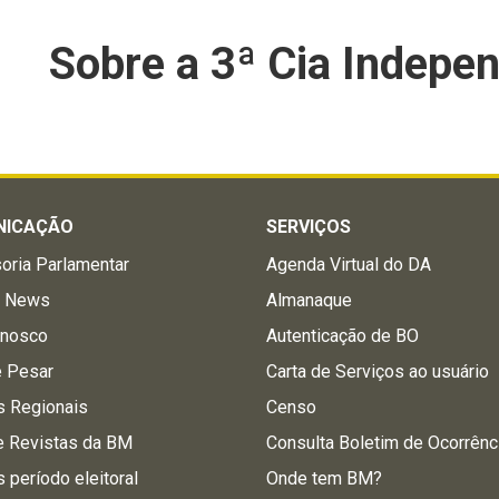
Sobre a 3ª Cia Indepe
NICAÇÃO
SERVIÇOS
oria Parlamentar
Agenda Virtual do DA
a News
Almanaque
onosco
Autenticação de BO
e Pesar
Carta de Serviços ao usuário
s Regionais
Censo
e Revistas da BM
Consulta Boletim de Ocorrênc
s período eleitoral
Onde tem BM?