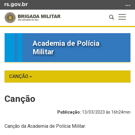
Ir
para
Abrir
Altern
o
a
a
conteúdo
Início
busca
naveg
Ir
do
para
Academia de Polícia
conteúdo
o
Militar
menu
Ir
para
a
CANÇÃO
busca
Canção
Publicação:
13/03/2023 às 16h24min
Canção da Academia de Polícia Militar: