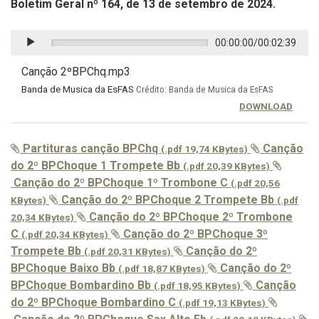
Boletim Geral nº 164, de 13 de setembro de 2024.
00:00:00
/
00:02:39
Canção 2ºBPChq.mp3
Banda de Musica da EsFAS
Crédito: Banda de Musica da EsFAS
DOWNLOAD
Partituras canção BPChq
Canção
(.pdf 19,74 KBytes)
do 2º BPChoque 1 Trompete Bb
(.pdf 20,39 KBytes)
Canção do 2º BPChoque 1º Trombone C
(.pdf 20,56
Canção do 2º BPChoque 2 Trompete Bb
KBytes)
(.pdf
Canção do 2º BPChoque 2º Trombone
20,34 KBytes)
C
Canção do 2º BPChoque 3º
(.pdf 20,34 KBytes)
Trompete Bb
Canção do 2º
(.pdf 20,31 KBytes)
BPChoque Baixo Bb
Canção do 2º
(.pdf 18,87 KBytes)
BPChoque Bombardino Bb
Canção
(.pdf 18,95 KBytes)
do 2º BPChoque Bombardino C
(.pdf 19,13 KBytes)