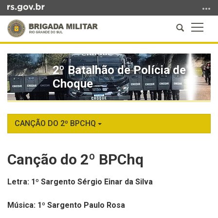
Ir
para
Abrir
Altern
o
a
a
conteúdo
Início
busca
naveg
Ir
do
para
2º Batalhão de Polícia de
conteúdo
o
Choque
menu
Ir
para
a
CANÇÃO DO 2º BPCHQ
busca
Canção do 2º BPChq
Letra: 1º Sargento Sérgio Einar da Silva
Música: 1º Sargento Paulo Rosa