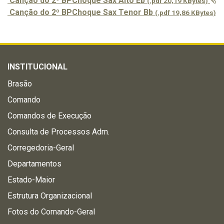
Canção do 2º BPChoque Sax Alto Eb
(.pdf 20,19 KBytes)
Canção do 2º BPChoque Sax Tenor Bb
(.pdf 19,86 KBytes)
INSTITUCIONAL
Brasão
Comando
Comandos de Execução
Consulta de Processos Adm.
Corregedoria-Geral
Departamentos
Estado-Maior
Estrutura Organizacional
Fotos do Comando-Geral