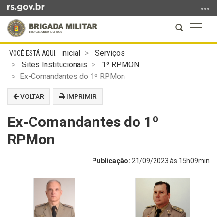
Ir
para
Abrir
Altern
o
a
a
conteúdo
Início
busca
naveg
Ir
inicial
Serviços
do
para
Sites Institucionais
1º RPMON
conteúdo
o
Ex-Comandantes do 1º RPMon
menu
VOLTAR
IMPRIMIR
Ir
para
Ex-Comandantes do 1º
a
busca
RPMon
Publicação:
21/09/2023 às 15h09min