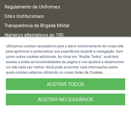
Regulamento de Uniformes
Sites Institucionais
Transparência da Brigada Militar
Números alternativos ao 190
Perguntas Frequentes
Utilizamos cookies necessários para o pleno funcionamento do nosso site,
para aprimorar e personalizar sua experiência durante a navegação, bem
como outros cookies adicionais. Ao clicar em "Aceitar Todos", você terá
acesso a todas as funcionalidades da página e nos ajudará a desenvolver
CONCURSOS
um site cada vez melhor. Você pode encontrar mais informações sobre
quais cookies estamos utilizando no nosso
Aviso de Cookies
.
Concursos 2026
ACEITAR TODOS
Concursos 2025
Concursos 2024
ACEITAR NECESSÁRIOS
Concursos 2023
Concursos 2022
Concursos 2021
Concursos 2020