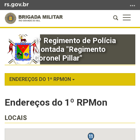
Ir
para
Abrir
Altern
o
a
a
conteúdo
Início
busca
naveg
Ir
do
1º Regimento de Polícia
para
conteúdo
Montada "Regimento
o
menu
Coronel Pillar"
Ir
para
a
ENDEREÇOS DO 1º RPMON
busca
Endereços do 1º RPMon
LOCAIS