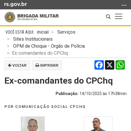
Ir
para
Abrir
Altern
o
a
a
conteúdo
Início
busca
naveg
Ir
inicial
Serviços
do
para
Sites Institucionais
conteúdo
o
OPM de Choque - Orgão de Polícia
menu
Ex-comandantes do CPChq
Ir
Facebook
X
Wh
VOLTAR
IMPRIMIR
para
a
Ex-comandantes do CPChq
busca
Publicação:
14/10/2025 às 17h38min
POR COMUNICAÇÃO SOCIAL CPCHQ